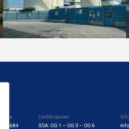
COSTRUZIONI
SOL
i ora
Certificazioni
Inf
0755684
SOA: OG 1 – OG 3 – OG 6
inf