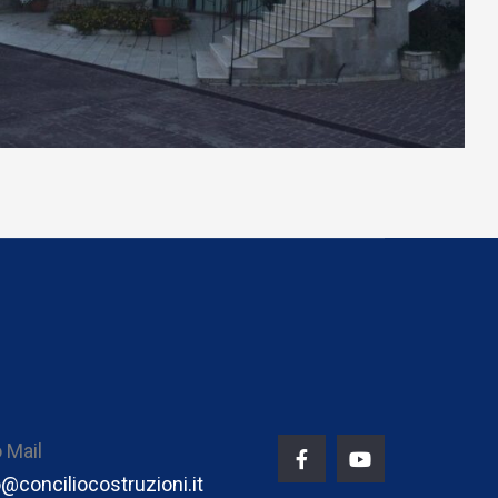
COSTRUZIONI
IN EVIDENZA
Tenuta Amachia
o Mail
o@conciliocostruzioni.it